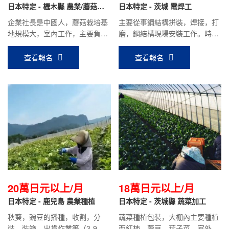
日本特定 - 櫪木縣 農業/蘑菇種
日本特定 - 茨城 電焊工
植
企業社長是中國人，蘑菇栽培基
主要從事鋼結構拼裝，焊接，打
地規模大，室內工作，主要負責
磨，鋼結構現場安裝工作。時給
蘑菇的栽培，采摘，包裝等工
1250日元，平均到手工資22萬
作，待遇好。
日元以上。
查看報名
查看報名
20萬日元以上/月
18萬日元以上/月
日本特定 - 鹿兒島 農業種植
日本特定 - 茨城縣 蔬菜加工
秋葵，豌豆的播種，收割，分
蔬菜種植包裝，大棚內主要種植
裝，裝箱，出貨作業等（3-9月
西紅柿，蕓豆，葉子菜，室外主