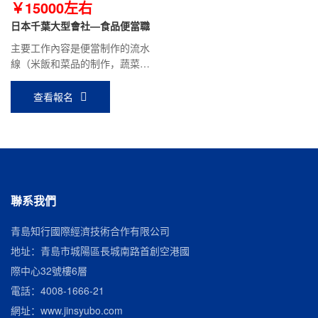
￥15000左右
日本千葉大型會社—食品便當職
主要工作內容是便當制作的流水
線（米飯和菜品的制作，蔬菜的
清洗、切塊、面粉投入，攪拌、
機器的分解，清洗等）
查看報名
聯系我們
青島知行國際經濟技術合作有限公司
地址：青島市城陽區長城南路首創空港國
際中心32號樓6層
電話：
4008-1666-21
網址：
www.jinsyubo.com