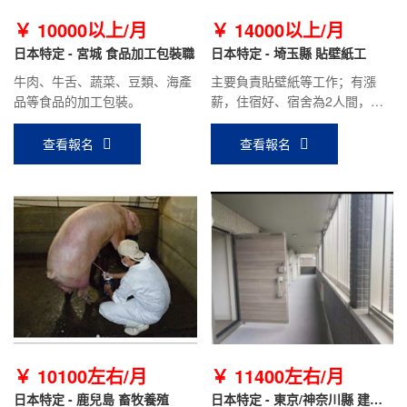
￥ 10000以上/月
￥ 14000以上/月
日本特定 - 宮城 食品加工包裝職
日本特定 - 埼玉縣 貼壁紙工
牛肉、牛舌、蔬菜、豆類、海產
主要負責貼壁紙等工作；有漲
品等食品的加工包裝。
薪，住宿好、宿舍為2人間，駕
駛員補助1000日元/天（開車上
下班）。
查看報名
查看報名
￥ 10100左右/月
￥ 11400左右/月
日本特定 - 鹿兒島 畜牧養殖
日本特定 - 東京/神奈川縣 建筑