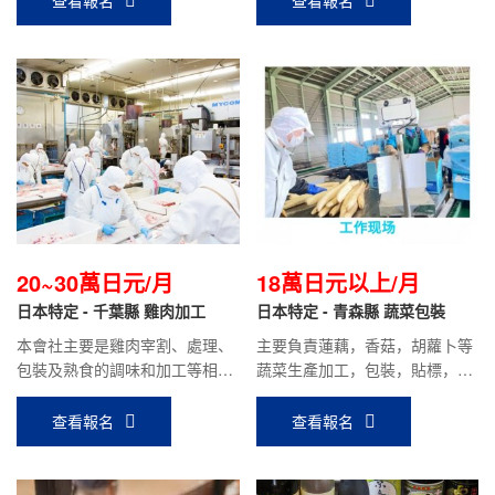
20~30萬日元/月
18萬日元以上/月
日本特定 - 千葉縣 雞肉加工
日本特定 - 青森縣 蔬菜包裝
本會社主要是雞肉宰割、處理、
主要負責蓮藕，香菇，胡蘿卜等
包裝及熟食的調味和加工等相關
蔬菜生產加工，包裝，貼標，入
工作。
庫出貨等工作。要求食品加工技
能實習2號或3號圓滿修了人員。
查看報名
查看報名