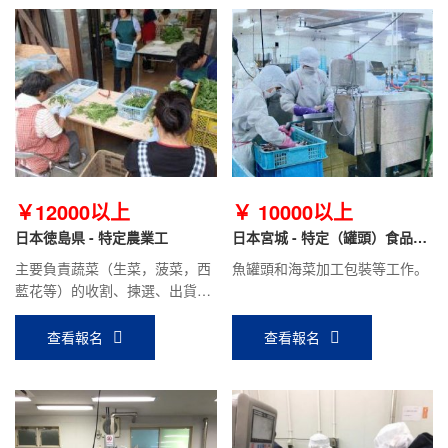
￥12000以上
￥ 10000以上
日本徳島県 - 特定農業工
日本宮城 - 特定（罐頭）食品加
工
主要負責蔬菜（生菜，菠菜，西
魚罐頭和海菜加工包裝等工作。
藍花等）的收割、揀選、出貨等
工作
查看報名
查看報名