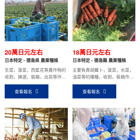
20萬日元左右
18萬日元左右
日本特定 - 德島県 農業種植
日本特定 - 德島縣 農業種植
生菜，菠菜，西藍花等農作物的
主要負責胡蘿卜，菠菜，水菜，
收割，揀選，裝箱，出貨等作
油菜等的播種，收割，裝箱作業
業；時給900日元，到手工資20
等工作，時給1000日元，平均到
萬日元左右。
手工資：18萬日元左右。
查看報名
查看報名