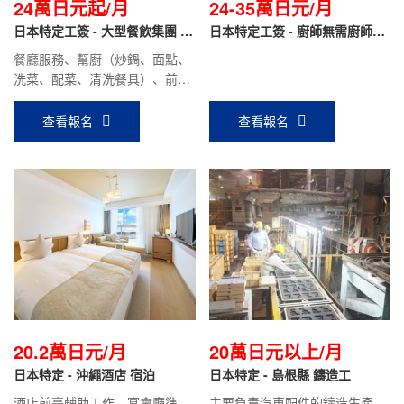
24萬日元起/月
24-35萬日元/月
日本特定工簽 - 大型餐飲集團 外
日本特定工簽 - 廚師無需廚師證
食（廚師、幫廚、前廳、面點）
（廚藝零基礎可培訓）
餐廳服務、幫廚（炒鍋、面點、
洗菜、配菜、清洗餐具）、前廳
服務。保底月工資：24萬日元
~（含住房補貼）；面點、炒鍋
查看報名
查看報名
技術好的更高，面試時面議。
20.2萬日元/月
20萬日元以上/月
日本特定 - 沖繩酒店 宿泊
日本特定 - 島根縣 鑄造工
酒店前臺輔助工作，宴會廳準
主要負責汽車配件的鑄造生產、