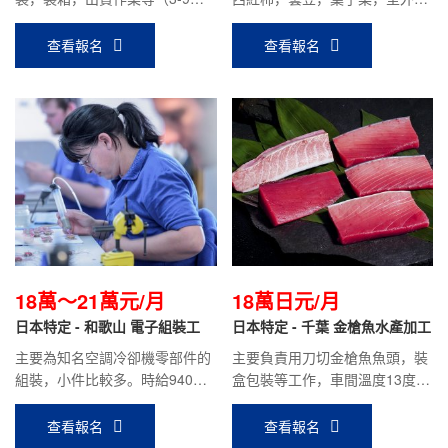
秋葵為主，10-2月豌豆為主）
要種植大頭菜，胡蘿卜，秋葵等
蔬菜。
查看報名
查看報名
18萬～21萬元/月
18萬日元/月
日本特定 - 和歌山 電子組裝工
日本特定 - 千葉 金槍魚水產加工
主要為知名空調冷卻機零部件的
主要負責用刀切金槍魚魚頭，裝
組裝，小件比較多。時給940日
盒包裝等工作，車間溫度13度左
元，平均到手工資：18萬～21萬
右。時給1100日元，目前在職人
元。
員平均到手工資：18萬左右。
查看報名
查看報名