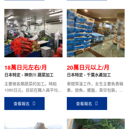
18萬日元左右/月
20萬日元以上/月
日本特定 - 神奈川 蔬菜加工
日本特定 - 千葉水產加工
主要做各類蔬菜的加工。時給
車間常溫工作，女生主要負責稱
1080日元，目前在職人員平均到
重，撿魚，擺盤，真空包裝，裝
手工資18萬日元左右。
箱為主。男生主要負責刮魚腸，
片魚，切魚片，貼標簽，捆包為
查看報名
查看報名
主。時給1000日元，平均到手工
資：20萬日元以上。