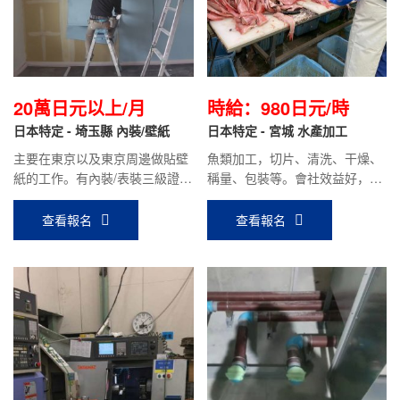
20萬日元以上/月
時給：980日元/時
日本特定 - 埼玉縣 內裝/壁紙
日本特定 - 宮城 水產加工
主要在東京以及東京周邊做貼壁
魚類加工，切片、清洗、干燥、
紙的工作。有內裝/表裝三級證書
稱量、包裝等。會社效益好，加
或專門級證書，沒有資格證書人
班多，時給980日元/時。
員，我們會協助開具評價調書。
查看報名
查看報名