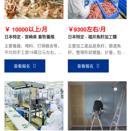
￥ 10000以上/月
￥9300左右/月
日本特定 - 宮崎県 畜牧養殖
日本特定 - 福井魚籽加工職
主要養雞、喂料、打掃雞舍等，
主要加工產品是魚籽，篩選魚
平均到手工資18萬日元左右，公
籽，整理形狀擺盤，計量，包裝
司報銷5萬日元赴日機票，據個
等工作，常溫工作。平均到手工
人表現有獎金，宿舍費用低。
資18萬日元左右，無夜班，工作
查看報名
查看報名
輕松。