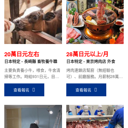
20萬日元左右
28萬日元以上/月
日本特定 - 長崎縣 畜牧養牛職
日本特定 - 東京烤肉店 外食
主要負責養小牛，喂食，牛舍清
烤肉連鎖店幫廚（無經驗也
掃等工作。時給931日元，目前
可）、前廳服務。月薪制28萬日
在職人員平均到手工資：18萬日
元，工作優秀者可隨時漲薪，在
元左右。
職前輩月薪30萬日元以上。
查看報名
查看報名