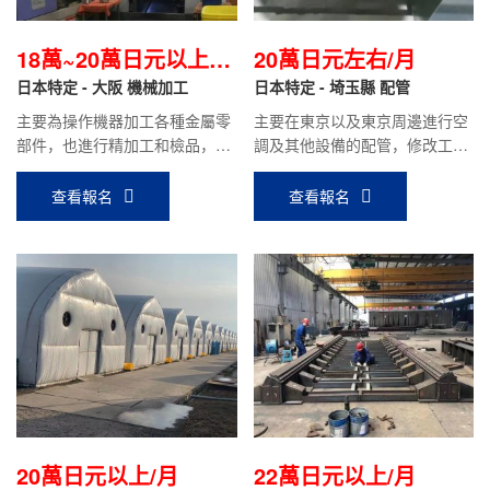
18萬~20萬日元以上/
20萬日元左右/月
月
日本特定 - 大阪 機械加工
日本特定 - 埼玉縣 配管
主要為操作機器加工各種金屬零
主要在東京以及東京周邊進行空
部件，也進行精加工和檢品，小
調及其他設備的配管，修改工
件比較多。
作。
查看報名
查看報名
20萬日元以上/月
22萬日元以上/月