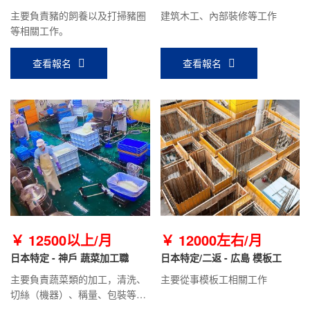
木工
主要負責豬的飼養以及打掃豬圈
建筑木工、內部裝修等工作
等相關工作。
查看報名
查看報名
￥ 12500以上/月
￥ 12000左右/月
日本特定 - 神戶 蔬菜加工職
日本特定/二返 - 広島 模板工
主要負責蔬菜類的加工，清洗、
主要從事模板工相關工作
切絲（機器）、稱量、包裝等工
作。