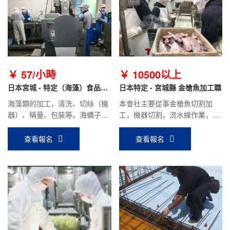
￥ 57/小時
￥ 10500以上
日本宮城 - 特定（海藻）食品加
日本特定 - 宮城縣 金槍魚加工職
工
海藻類的加工，清洗、切絲（機
本會社主要從事金槍魚切割加
器）、稱量、包裝等。海蠣子季
工，機器切割，流水線作業，性
節，也有海蠣子的分裝（不撬海
質站立工作，需要有耐力，身體
蠣子，直接加工海蠣子肉）
壯實，能吃苦。
查看報名
查看報名