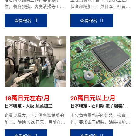
備，餐廳服務，客房清掃等工
檢查和精加工；與日本正社員同
作。月薪20.2萬日元（時給約
等待遇，目前會社前輩到手月收
1200日元）
入約20萬日元
查看報名
查看報名
18萬日元左右/月
20萬日元以上/月
日本特定 - 大阪 蔬菜加工
日本特定 - 石川縣 電子組裝/涂
裝/機械加工/電焊/電器電子
企業規模大，主要做各類蔬菜的
主要負責電路板的組裝，檢查工
加工。時給1020日元，目前在職
作；要求電子組裝，涂裝技能實
人員平均到手工資：18萬日元左
習結束回國人員；平均到手工資
右。
20萬日元以上。
查看報名
查看報名