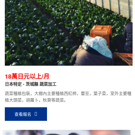
18萬日元以上/月
日本特定 - 茨城縣 蔬菜加工
蔬菜種植包裝，大棚內主要種植西紅柿，蕓豆，葉子菜，室外主要種
植大頭菜，胡蘿卜，秋葵等蔬菜。
查看報名