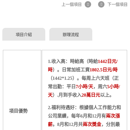
上一個項目
下一個項目
項目介紹
辦理流程
1.收入高：時給高（時給
1442日元/
時
）。日常加班工資
1802.5日元/時
（1442*1.25）。每周上六天班（正
常出勤：平日
7小時/天
，周六
5小時/
天
）.月到手收入
20萬日元
以上。
2.福利待遇好：根據個人工作能力和
項目優勢
公司業績，每年6月和12月有
兩次漲
薪
。8月和12月共
兩次獎金
，分別最