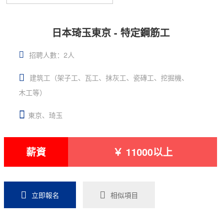
日本琦玉東京 - 特定鋼筋工
招聘人數：2人
建筑工（架子工、瓦工、抹灰工、瓷磚工、挖掘機、
木工等）
東京、琦玉
薪資
￥ 11000以上
立即報名
相似項目