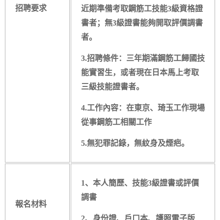
招聘要求
近期準備考取鋼筋工技能3級資格證
書者；無3級證書能夠開取評價調書
者。
3.招聘條件：三年期滿鋼筋工歸國技
能實習生，或者現在日本馬上考取
三級技能證書者。
4.工作內容：在東京、琦玉工作現場
從事鋼筋工相關工作
5.無犯罪記錄，無紋身及煙疤。
1、
本人簡歷、技能3級證書或評價
調書
報名材料
2、
身份證、戶口本、護照電子版