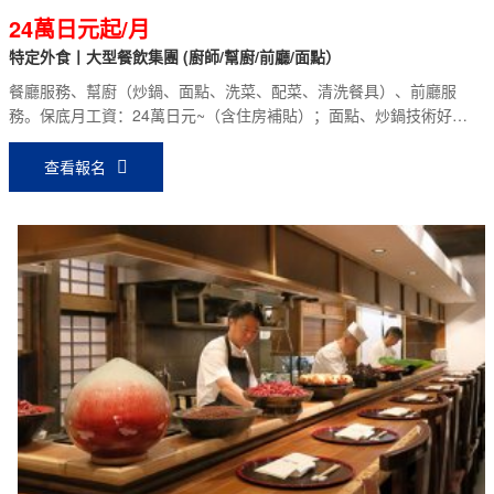
24萬日元起/月
特定外食丨大型餐飲集團 (廚師/幫廚/前廳/面點）
餐廳服務、幫廚（炒鍋、面點、洗菜、配菜、清洗餐具）、前廳服
務。保底月工資：24萬日元~（含住房補貼）；面點、炒鍋技術好的
更高，面試時面議。
查看報名