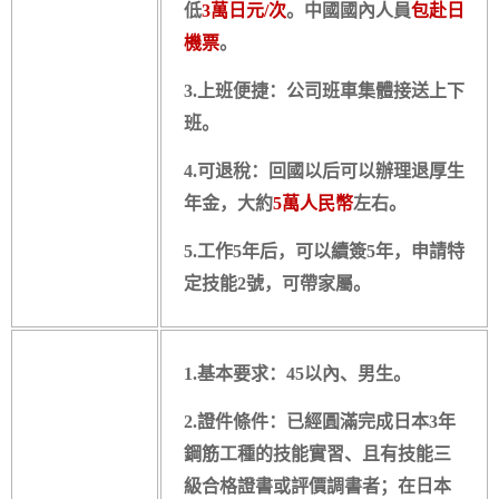
低
3萬日元/次
。中國國內人員
包赴日
機票
。
3.上班便捷：公司班車集體接送上下
班。
4.可退稅：回國以后可以辦理退厚生
年金，大約
5萬人民幣
左右。
5.工作5年后，可以續簽5年，申請特
定技能2號，可帶家屬。
1.基本要求：45以內、男生。
2.證件條件：已經圓滿完成日本3年
鋼筋工種的技能實習、且有技能三
級合格證書或評價調書者；在日本