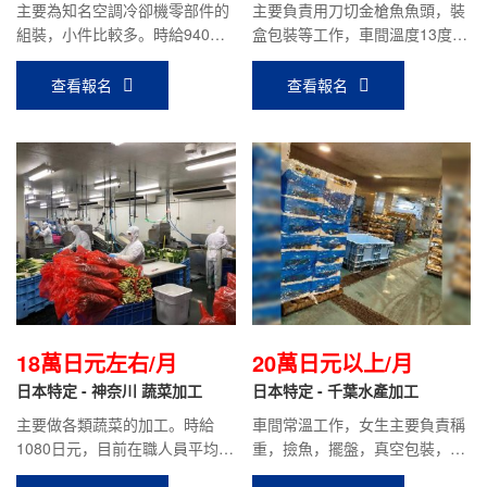
主要為知名空調冷卻機零部件的
主要負責用刀切金槍魚魚頭，裝
組裝，小件比較多。時給940日
盒包裝等工作，車間溫度13度左
元，平均到手工資：18萬～21萬
右。時給1100日元，目前在職人
元。
員平均到手工資：18萬左右。
查看報名
查看報名
18萬日元左右/月
20萬日元以上/月
日本特定 - 神奈川 蔬菜加工
日本特定 - 千葉水產加工
主要做各類蔬菜的加工。時給
車間常溫工作，女生主要負責稱
1080日元，目前在職人員平均到
重，撿魚，擺盤，真空包裝，裝
手工資18萬日元左右。
箱為主。男生主要負責刮魚腸，