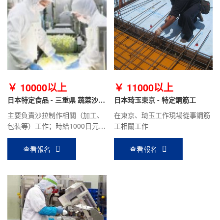
￥ 10000以上
￥ 11000以上
日本特定食品 - 三重県 蔬菜沙拉
日本琦玉東京 - 特定鋼筋工
職
主要負責沙拉制作相關（加工、
在東京、琦玉工作現場從事鋼筋
包裝等）工作；時給1000日元/
工相關工作
時，月收入18萬日元左右。
查看報名
查看報名