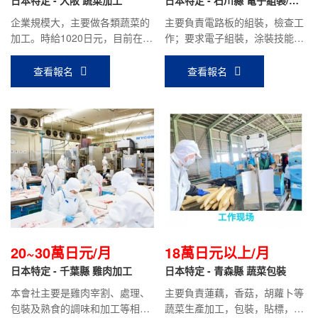
裝/機械加工/電焊/電器電子
企業規模大，主要做各類蔬菜的
主要負責電路板的組裝，檢查工
加工。時給1020日元，目前在職
作；要求電子組裝，涂裝技能實
人員平均到手工資：18萬日元左
習結束回國人員；平均到手工資
右。
20萬日元以上。
查看報名
查看報名
20~30萬日元/月
18萬日元以上/月
日本特定 - 千葉縣 雞肉加工
日本特定 - 青森縣 蔬菜包裝
本會社主要是雞肉宰割、處理、
主要負責蓮藕，香菇，胡蘿卜等
包裝及熟食的調味和加工等相關
蔬菜生產加工，包裝，貼標，入