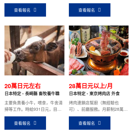
工作。
庫出貨等工作。要求食品加工技
能實習2號或3號圓滿修了人員。
查看報名
查看報名
20萬日元左右
28萬日元以上/月
日本特定 - 長崎縣 畜牧養牛職
日本特定 - 東京烤肉店 外食
主要負責養小牛，喂食，牛舍清
烤肉連鎖店幫廚（無經驗也
掃等工作。時給931日元，目前
可）、前廳服務。月薪制28萬日
在職人員平均到手工資：18萬日
元，工作優秀者可隨時漲薪，在
元左右。
職前輩月薪30萬日元以上。
查看報名
查看報名