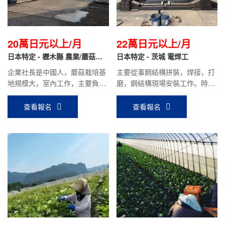
20萬日元以上/月
22萬日元以上/月
日本特定 - 櫪木縣 農業/蘑菇種
日本特定 - 茨城 電焊工
植
企業社長是中國人，蘑菇栽培基
主要從事鋼結構拼裝，焊接，打
地規模大，室內工作，主要負責
磨，鋼結構現場安裝工作。時給
蘑菇的栽培，采摘，包裝等工
1250日元，平均到手工資22萬
作，待遇好。
日元以上。
查看報名
查看報名