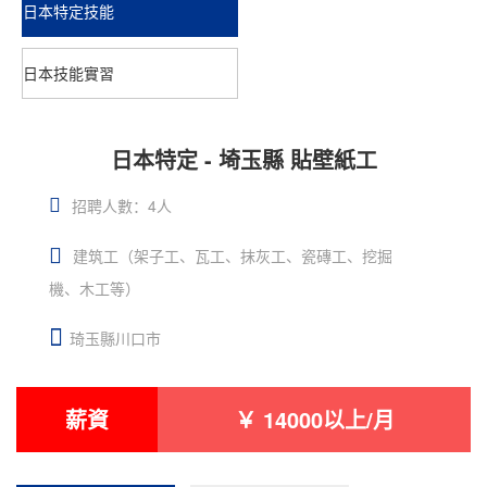
日本特定技能
日本技能實習
日本特定 - 埼玉縣 貼壁紙工
招聘人數：4人
建筑工（架子工、瓦工、抹灰工、瓷磚工、挖掘
機、木工等）
琦玉縣川口市
薪資
￥ 14000以上/月