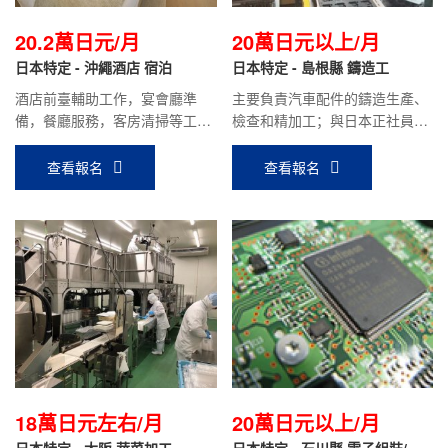
20.2萬日元/月
20萬日元以上/月
日本特定 - 沖繩酒店 宿泊
日本特定 - 島根縣 鑄造工
酒店前臺輔助工作，宴會廳準
主要負責汽車配件的鑄造生產、
備，餐廳服務，客房清掃等工
檢查和精加工；與日本正社員同
作。月薪20.2萬日元（時給約
等待遇，目前會社前輩到手月收
1200日元）
入約20萬日元
查看報名
查看報名
18萬日元左右/月
20萬日元以上/月
日本特定 - 大阪 蔬菜加工
日本特定 - 石川縣 電子組裝/涂