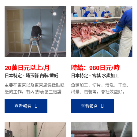
20萬日元以上/月
時給：980日元/時
日本特定 - 埼玉縣 內裝/壁紙
日本特定 - 宮城 水產加工
主要在東京以及東京周邊做貼壁
魚類加工，切片、清洗、干燥、
紙的工作。有內裝/表裝三級證書
稱量、包裝等。會社效益好，加
或專門級證書，沒有資格證書人
班多，時給980日元/時。
員，我們會協助開具評價調書。
查看報名
查看報名