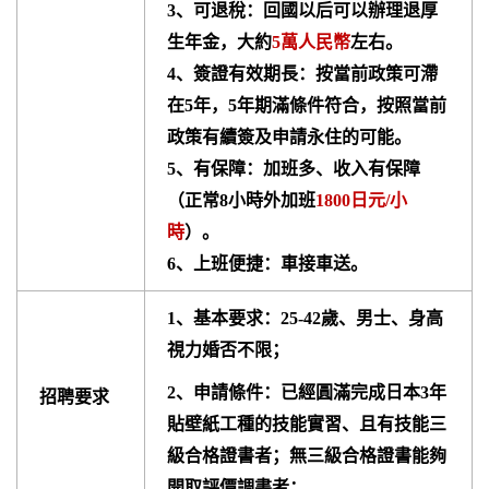
3、可退稅：回國以后可以辦理退厚
生年金，大約
5萬人民幣
左右。
4、簽證有效期長：按當前政策可滯
在5年，5年期滿條件符合，按照當前
政策有續簽及申請永住的可能。
5、有保障：加班多、收入有保障
（正常8小時外加班
1800日元/小
時
）。
6、上班便捷：車接車送。
1、基本要求：25-42歲、男士、身高
視力婚否不限；
2、申請條件：已經圓滿完成日本3年
招聘要求
貼壁紙工種的技能實習、且有技能三
級合格證書者；無三級合格證書能夠
開取評價調書者；