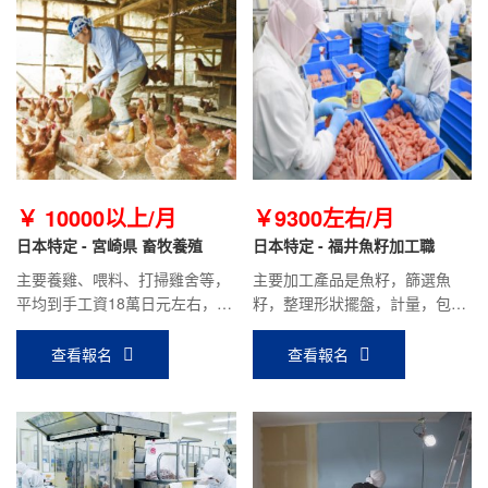
￥ 10000以上/月
￥9300左右/月
日本特定 - 宮崎県 畜牧養殖
日本特定 - 福井魚籽加工職
主要養雞、喂料、打掃雞舍等，
主要加工產品是魚籽，篩選魚
平均到手工資18萬日元左右，公
籽，整理形狀擺盤，計量，包裝
司報銷5萬日元赴日機票，據個
等工作，常溫工作。平均到手工
人表現有獎金，宿舍費用低。
資18萬日元左右，無夜班，工作
查看報名
查看報名
輕松。