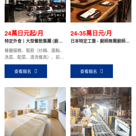
24萬日元起/月
24-35萬日元/月
特定外食丨大型餐飲集團 (廚師/
日本特定工簽 - 廚師無需廚師證
幫廚/前廳/面點）
（廚藝零基礎可培訓）
餐廳服務、幫廚（炒鍋、面點、
洗菜、配菜、清洗餐具）、前廳
服務。保底月工資：24萬日元
~（含住房補貼）；面點、炒鍋
查看報名
查看報名
技術好的更高，面試時面議。