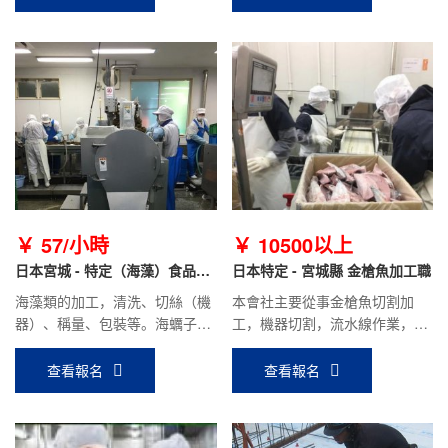
￥ 57/小時
￥ 10500以上
日本宮城 - 特定（海藻）食品加
日本特定 - 宮城縣 金槍魚加工職
工
海藻類的加工，清洗、切絲（機
本會社主要從事金槍魚切割加
器）、稱量、包裝等。海蠣子季
工，機器切割，流水線作業，性
節，也有海蠣子的分裝（不撬海
質站立工作，需要有耐力，身體
蠣子，直接加工海蠣子肉）
壯實，能吃苦。
查看報名
查看報名