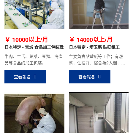
￥ 10000以上/月
￥ 14000以上/月
日本特定 - 宮城 食品加工包裝職
日本特定 - 埼玉縣 貼壁紙工
牛肉、牛舌、蔬菜、豆類、海產
主要負責貼壁紙等工作；有漲
品等食品的加工包裝。
薪，住宿好、宿舍為2人間，駕
駛員補助1000日元/天（開車上
下班）。
查看報名
查看報名