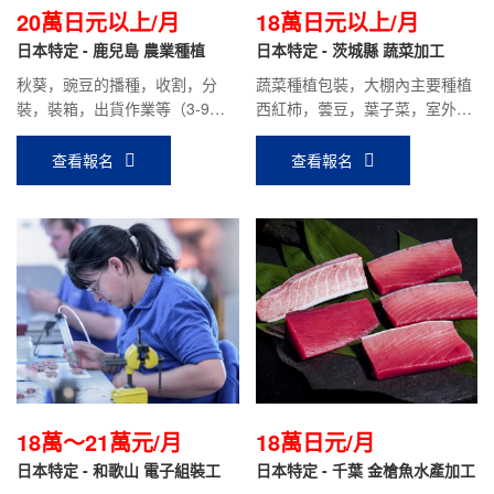
20萬日元以上/月
18萬日元以上/月
日本特定 - 鹿兒島 農業種植
日本特定 - 茨城縣 蔬菜加工
秋葵，豌豆的播種，收割，分
蔬菜種植包裝，大棚內主要種植
裝，裝箱，出貨作業等（3-9月
西紅柿，蕓豆，葉子菜，室外主
秋葵為主，10-2月豌豆為主）
要種植大頭菜，胡蘿卜，秋葵等
蔬菜。
查看報名
查看報名
18萬～21萬元/月
18萬日元/月
日本特定 - 和歌山 電子組裝工
日本特定 - 千葉 金槍魚水產加工