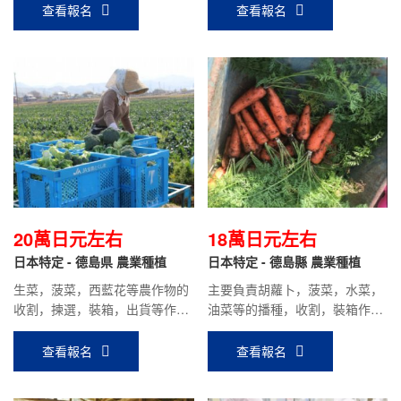
片魚，切魚片，貼標簽，捆包為
查看報名
查看報名
主。時給1000日元，平均到手工
資：20萬日元以上。
20萬日元左右
18萬日元左右
日本特定 - 德島県 農業種植
日本特定 - 德島縣 農業種植
生菜，菠菜，西藍花等農作物的
主要負責胡蘿卜，菠菜，水菜，
收割，揀選，裝箱，出貨等作
油菜等的播種，收割，裝箱作業
業；時給900日元，到手工資20
等工作，時給1000日元，平均到
萬日元左右。
手工資：18萬日元左右。
查看報名
查看報名