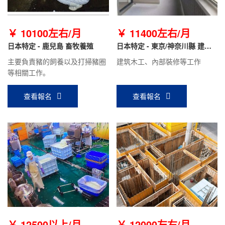
￥ 10100左右/月
￥ 11400左右/月
日本特定 - 鹿兒島 畜牧養殖
日本特定 - 東京/神奈川縣 建筑
木工
主要負責豬的飼養以及打掃豬圈
建筑木工、內部裝修等工作
等相關工作。
查看報名
查看報名
￥ 12500以上/月
￥ 12000左右/月