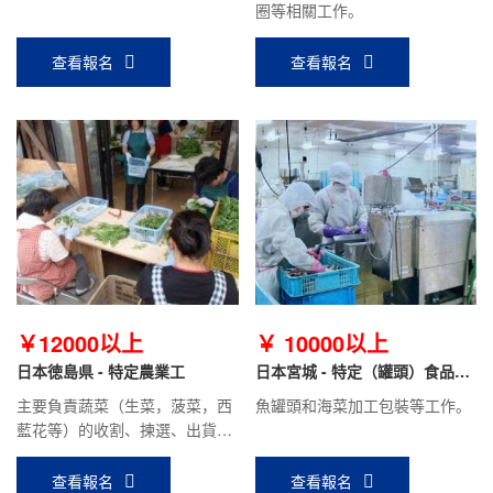
圈等相關工作。
查看報名
查看報名
￥12000以上
￥ 10000以上
日本徳島県 - 特定農業工
日本宮城 - 特定（罐頭）食品加
工
主要負責蔬菜（生菜，菠菜，西
魚罐頭和海菜加工包裝等工作。
藍花等）的收割、揀選、出貨等
工作
查看報名
查看報名