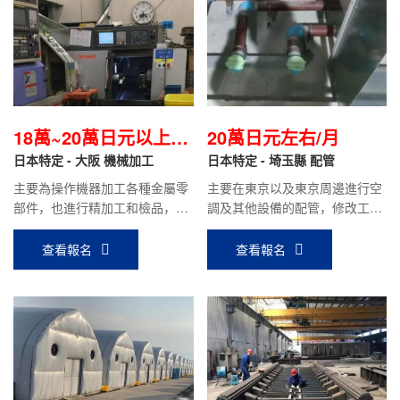
18萬~20萬日元以上/
20萬日元左右/月
月
日本特定 - 大阪 機械加工
日本特定 - 埼玉縣 配管
主要為操作機器加工各種金屬零
主要在東京以及東京周邊進行空
部件，也進行精加工和檢品，小
調及其他設備的配管，修改工
件比較多。
作。
查看報名
查看報名