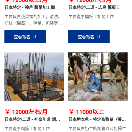
日本特定 - 神戶 蔬菜加工職
日本特定/二返 - 広島 模板工
主要負責蔬菜類的加工，清洗、
主要從事模板工相關工作
切絲（機器）、稱量、包裝等工
作。
查看報名
查看報名
￥ 12000左右/月
￥ 11000以上
日本特定/二返 - 神奈川県 鋼筋
日本熊本県 - 特定畜牧業（養
工
牛）
主要從事鋼筋工相關工作
主要負責奶牛的飼養以及打掃牛