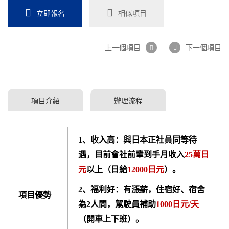
立即報名
相似項目
上一個項目
下一個項目
項目介紹
辦理流程
1、收入高：與日本正社員同等待
遇，目前會社前輩到手月收入
25萬日
元
以上（日給
12000日元
）。
2、福利好：有漲薪，住宿好、宿舍
項目優勢
為2人間，駕駛員補助
1000日元/天
（開車上下班）。