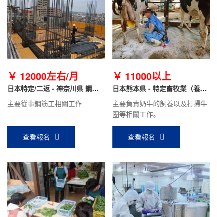
￥ 12000左右/月
￥ 11000以上
日本特定/二返 - 神奈川県 鋼筋
日本熊本県 - 特定畜牧業（養
工
牛）
主要從事鋼筋工相關工作
主要負責奶牛的飼養以及打掃牛
圈等相關工作。
查看報名
查看報名