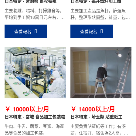
日本特定 - 宮崎県 畜牧養殖
日本特定 - 福井魚籽加工職
主要養雞、喂料、打掃雞舍等，
主要加工產品是魚籽，篩選魚
平均到手工資18萬日元左右，公
籽，整理形狀擺盤，計量，包裝
司報銷5萬日元赴日機票，據個
等工作，常溫工作。平均到手工
人表現有獎金，宿舍費用低。
資18萬日元左右，無夜班，工作
查看報名
查看報名
輕松。
￥ 10000以上/月
￥ 14000以上/月
日本特定 - 宮城 食品加工包裝職
日本特定 - 埼玉縣 貼壁紙工
牛肉、牛舌、蔬菜、豆類、海產
主要負責貼壁紙等工作；有漲
品等食品的加工包裝。
薪，住宿好、宿舍為2人間，駕