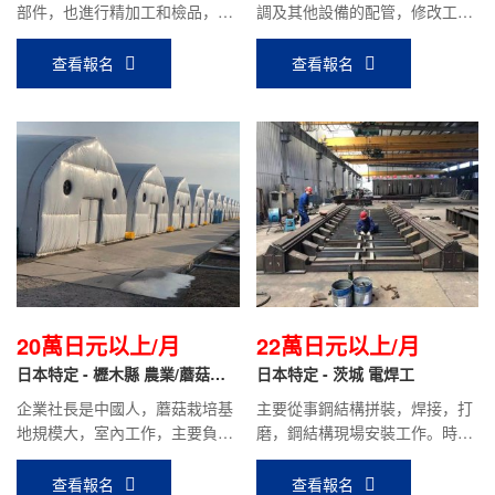
部件，也進行精加工和檢品，小
調及其他設備的配管，修改工
件比較多。
作。
查看報名
查看報名
20萬日元以上/月
22萬日元以上/月
日本特定 - 櫪木縣 農業/蘑菇種
日本特定 - 茨城 電焊工
植
企業社長是中國人，蘑菇栽培基
主要從事鋼結構拼裝，焊接，打
地規模大，室內工作，主要負責
磨，鋼結構現場安裝工作。時給
蘑菇的栽培，采摘，包裝等工
1250日元，平均到手工資22萬
作，待遇好。
日元以上。
查看報名
查看報名