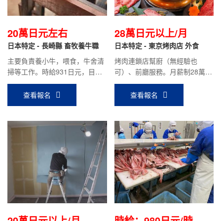
20萬日元左右
28萬日元以上/月
日本特定 - 長崎縣 畜牧養牛職
日本特定 - 東京烤肉店 外食
主要負責養小牛，喂食，牛舍清
烤肉連鎖店幫廚（無經驗也
掃等工作。時給931日元，目前
可）、前廳服務。月薪制28萬日
在職人員平均到手工資：18萬日
元，工作優秀者可隨時漲薪，在
元左右。
職前輩月薪30萬日元以上。
查看報名
查看報名
20萬日元以上/月
時給：980日元/時