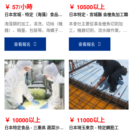
￥ 57/小時
￥ 10500以上
日本宮城 - 特定（海藻）食品加
日本特定 - 宮城縣 金槍魚加工職
工
海藻類的加工，清洗、切絲（機
本會社主要從事金槍魚切割加
器）、稱量、包裝等。海蠣子季
工，機器切割，流水線作業，性
節，也有海蠣子的分裝（不撬海
質站立工作，需要有耐力，身體
蠣子，直接加工海蠣子肉）
壯實，能吃苦。
查看報名
查看報名
￥ 10000以上
￥ 11000以上
日本特定食品 - 三重県 蔬菜沙拉
日本琦玉東京 - 特定鋼筋工