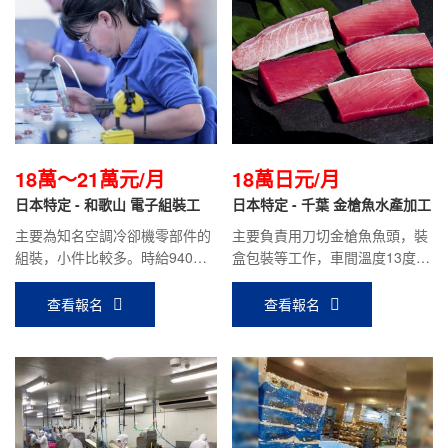
18萬～21萬元/月
18萬日元/月
日本特定 - 和歌山 電子組裝工
日本特定 - 千葉 金槍魚水產加工
主要為知名空調冷卻機零部件的
主要負責用刀切金槍魚魚頭，裝
組裝，小件比較多。時給940日
盒包裝等工作，車間溫度13度左
元，平均到手工資：18萬～21萬
右。時給1100日元，目前在職人
元。
員平均到手工資：18萬左右。
查看報名
查看報名