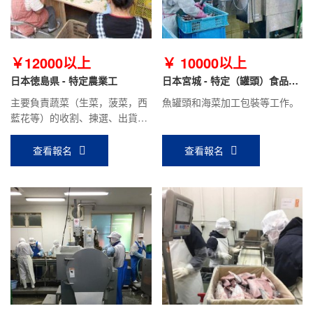
￥12000以上
￥ 10000以上
日本徳島県 - 特定農業工
日本宮城 - 特定（罐頭）食品加
工
主要負責蔬菜（生菜，菠菜，西
魚罐頭和海菜加工包裝等工作。
藍花等）的收割、揀選、出貨等
工作
查看報名
查看報名