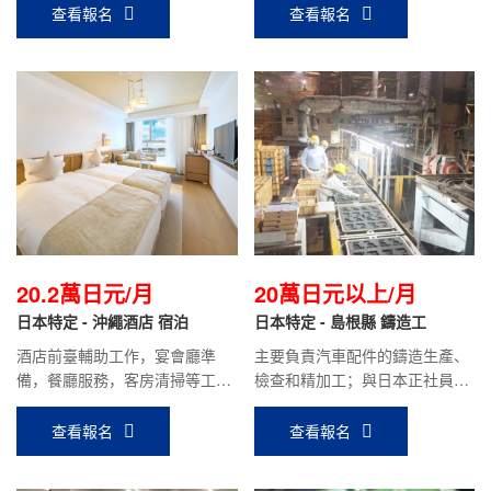
~（含住房補貼）；面點、炒鍋
查看報名
查看報名
技術好的更高，面試時面議。
20.2萬日元/月
20萬日元以上/月
日本特定 - 沖繩酒店 宿泊
日本特定 - 島根縣 鑄造工
酒店前臺輔助工作，宴會廳準
主要負責汽車配件的鑄造生產、
備，餐廳服務，客房清掃等工
檢查和精加工；與日本正社員同
作。月薪20.2萬日元（時給約
等待遇，目前會社前輩到手月收
1200日元）
入約20萬日元
查看報名
查看報名