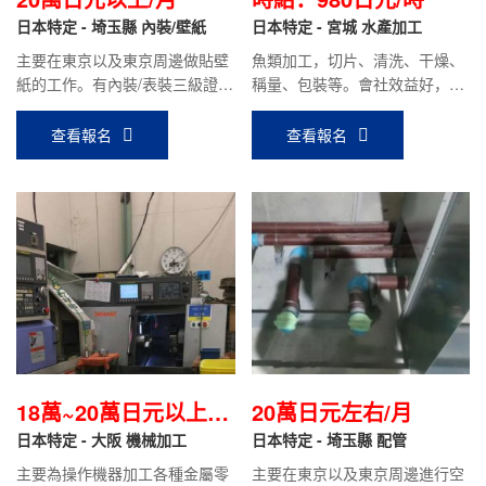
日本特定 - 埼玉縣 內裝/壁紙
日本特定 - 宮城 水產加工
主要在東京以及東京周邊做貼壁
魚類加工，切片、清洗、干燥、
紙的工作。有內裝/表裝三級證書
稱量、包裝等。會社效益好，加
或專門級證書，沒有資格證書人
班多，時給980日元/時。
員，我們會協助開具評價調書。
查看報名
查看報名
18萬~20萬日元以上/
20萬日元左右/月
月
日本特定 - 大阪 機械加工
日本特定 - 埼玉縣 配管
主要為操作機器加工各種金屬零
主要在東京以及東京周邊進行空