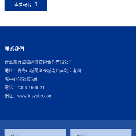
機器的分解，清洗等）
查看報名
聯系我們
青島知行國際經濟技術合作有限公司
地址：青島市城陽區長城南路首創空港國
際中心32號樓6層
電話：
4008-1666-21
網址：
www.jinsyubo.com