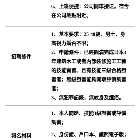
6、上班便捷：公司開車接送。宿舍
在公司地點附近。
1、基本要求：25-40歲、男士、身
高視力婚否不限；
2、申請條件：已經圓滿完成日本3
招聘條件
年建筑木工或者內部裝修施工工種
的技能實習、且有技能三級合格證
書者；無級證書能夠開取評價調書
者；
3、無犯罪記錄，無紋身及煙疤。
1、本人簡歷、技能3級證書或評價
調書；
2、身份證、戶口本、護照電子版；
報名材料