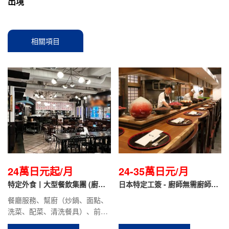
出境
相關項目
24萬日元起/月
24-35萬日元/月
特定外食丨大型餐飲集團 (廚師/
日本特定工簽 - 廚師無需廚師證
幫廚/前廳/面點）
（廚藝零基礎可培訓）
餐廳服務、幫廚（炒鍋、面點、
洗菜、配菜、清洗餐具）、前廳
服務。保底月工資：24萬日元