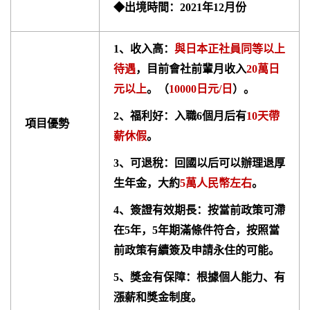
◆出境時間：2021年12月份
1、收入高：
與日本正社員同等以上
待遇
，目前會社前輩月收入
20萬日
元以上
。（
10000日元/日
）。
2、福利好：入職6個月后有
10天帶
項目優勢
薪休假
。
3、可退稅：回國以后可以辦理退厚
生年金，大約
5萬人民幣左右
。
4、簽證有效期長：按當前政策可滯
在5年，5年期滿條件符合，按照當
前政策有續簽及申請永住的可能。
5、獎金有保障：根據個人能力、有
漲薪和獎金制度。