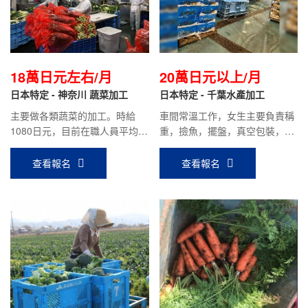
18萬日元左右/月
20萬日元以上/月
日本特定 - 神奈川 蔬菜加工
日本特定 - 千葉水產加工
主要做各類蔬菜的加工。時給
車間常溫工作，女生主要負責稱
1080日元，目前在職人員平均到
重，撿魚，擺盤，真空包裝，裝
手工資18萬日元左右。
箱為主。男生主要負責刮魚腸，
片魚，切魚片，貼標簽，捆包為
查看報名
查看報名
主。時給1000日元，平均到手工
資：20萬日元以上。