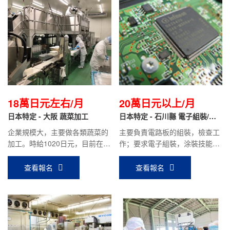
18萬日元左右/月
20萬日元以上/月
日本特定 - 大阪 蔬菜加工
日本特定 - 石川縣 電子組裝/涂
裝/機械加工/電焊/電器電子
企業規模大，主要做各類蔬菜的
主要負責電路板的組裝，檢查工
加工。時給1020日元，目前在職
作；要求電子組裝，涂裝技能實
人員平均到手工資：18萬日元左
習結束回國人員；平均到手工資
右。
20萬日元以上。
查看報名
查看報名