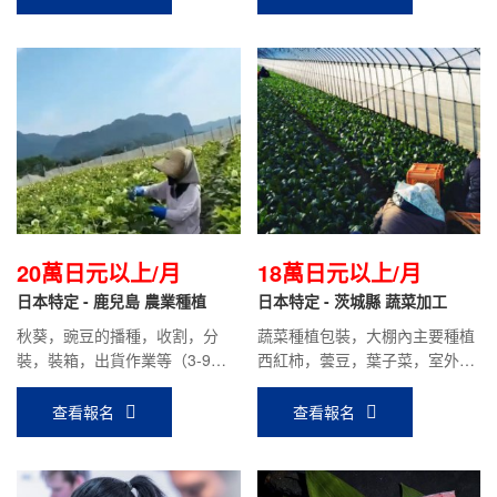
20萬日元以上/月
18萬日元以上/月
日本特定 - 鹿兒島 農業種植
日本特定 - 茨城縣 蔬菜加工
秋葵，豌豆的播種，收割，分
蔬菜種植包裝，大棚內主要種植
裝，裝箱，出貨作業等（3-9月
西紅柿，蕓豆，葉子菜，室外主
秋葵為主，10-2月豌豆為主）
要種植大頭菜，胡蘿卜，秋葵等
蔬菜。
查看報名
查看報名