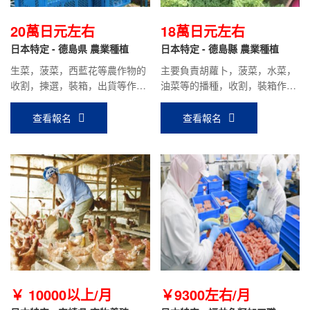
20萬日元左右
18萬日元左右
日本特定 - 德島県 農業種植
日本特定 - 德島縣 農業種植
生菜，菠菜，西藍花等農作物的
主要負責胡蘿卜，菠菜，水菜，
收割，揀選，裝箱，出貨等作
油菜等的播種，收割，裝箱作業
業；時給900日元，到手工資20
等工作，時給1000日元，平均到
萬日元左右。
手工資：18萬日元左右。
查看報名
查看報名
￥ 10000以上/月
￥9300左右/月