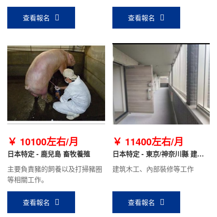
駛員補助1000日元/天（開車上
下班）。
查看報名
查看報名
￥ 10100左右/月
￥ 11400左右/月
日本特定 - 鹿兒島 畜牧養殖
日本特定 - 東京/神奈川縣 建筑
木工
主要負責豬的飼養以及打掃豬圈
建筑木工、內部裝修等工作
等相關工作。
查看報名
查看報名