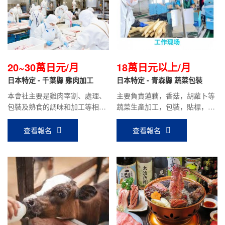
20~30萬日元/月
18萬日元以上/月
日本特定 - 千葉縣 雞肉加工
日本特定 - 青森縣 蔬菜包裝
本會社主要是雞肉宰割、處理、
主要負責蓮藕，香菇，胡蘿卜等
包裝及熟食的調味和加工等相關
蔬菜生產加工，包裝，貼標，入
工作。
庫出貨等工作。要求食品加工技
能實習2號或3號圓滿修了人員。
查看報名
查看報名