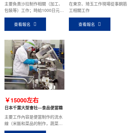
職
主要負責沙拉制作相關（加工、
在東京、琦玉工作現場從事鋼筋
包裝等）工作；時給1000日元/
工相關工作
時，月收入18萬日元左右。
查看報名
查看報名
￥15000左右
日本千葉大型會社—食品便當職
主要工作內容是便當制作的流水
線（米飯和菜品的制作，蔬菜的
清洗、切塊、面粉投入，攪拌、