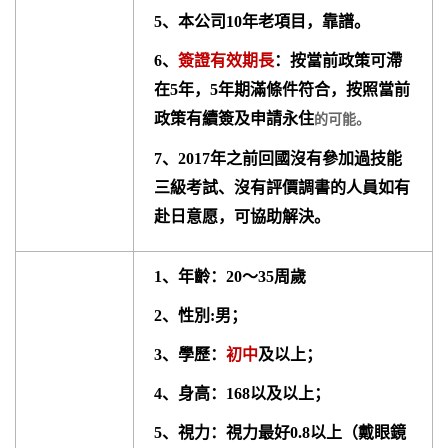
5、本公司10年老項目，靠譜。
6、
簽證有效期長
：按當前政策可滯
在5年，5年期滿條件符合，按照當前
政策有續簽及申請永住
的可能。
7、2017年之前回國沒有參加過技能
三級考試、沒有評價調書的人員如有
赴日意愿，可協助解決。
1、年齡：20～35周歲
2、性別:男；
3、學歷：
初中
及以上；
4、身高：168以及以上；
5、視力：視力最好0.8以上（戴眼鏡