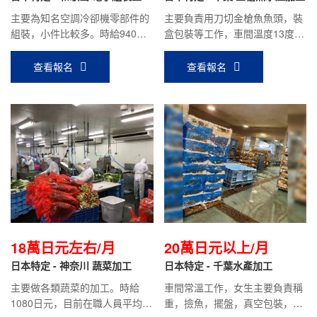
主要為知名空調冷卻機零部件的
主要負責用刀切金槍魚魚頭，裝
組裝，小件比較多。時給940日
盒包裝等工作，車間溫度13度左
元，平均到手工資：18萬～21萬
右。時給1100日元，目前在職人
元。
員平均到手工資：18萬左右。
查看報名
查看報名
18萬日元左右/月
20萬日元以上/月
日本特定 - 神奈川 蔬菜加工
日本特定 - 千葉水產加工
主要做各類蔬菜的加工。時給
車間常溫工作，女生主要負責稱
1080日元，目前在職人員平均到
重，撿魚，擺盤，真空包裝，裝