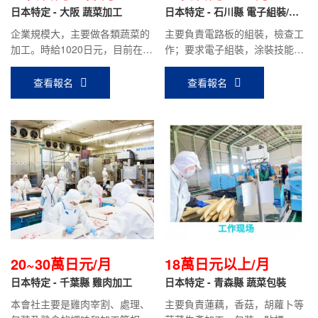
日本特定 - 大阪 蔬菜加工
日本特定 - 石川縣 電子組裝/涂
裝/機械加工/電焊/電器電子
企業規模大，主要做各類蔬菜的
主要負責電路板的組裝，檢查工
加工。時給1020日元，目前在職
作；要求電子組裝，涂裝技能實
人員平均到手工資：18萬日元左
習結束回國人員；平均到手工資
右。
20萬日元以上。
查看報名
查看報名
20~30萬日元/月
18萬日元以上/月
日本特定 - 千葉縣 雞肉加工
日本特定 - 青森縣 蔬菜包裝
本會社主要是雞肉宰割、處理、
主要負責蓮藕，香菇，胡蘿卜等