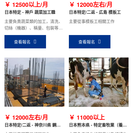
￥ 12500以上/月
￥ 12000左右/月
日本特定 - 神戶 蔬菜加工職
日本特定/二返 - 広島 模板工
主要負責蔬菜類的加工，清洗、
主要從事模板工相關工作
切絲（機器）、稱量、包裝等工
作。
查看報名
查看報名
￥ 12000左右/月
￥ 11000以上
日本特定/二返 - 神奈川県 鋼筋
日本熊本県 - 特定畜牧業（養
工
牛）