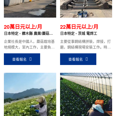
20萬日元以上/月
22萬日元以上/月
日本特定 - 櫪木縣 農業/蘑菇種
日本特定 - 茨城 電焊工
植
企業社長是中國人，蘑菇栽培基
主要從事鋼結構拼裝，焊接，打
地規模大，室內工作，主要負責
磨，鋼結構現場安裝工作。時給
蘑菇的栽培，采摘，包裝等工
1250日元，平均到手工資22萬
作，待遇好。
日元以上。
查看報名
查看報名