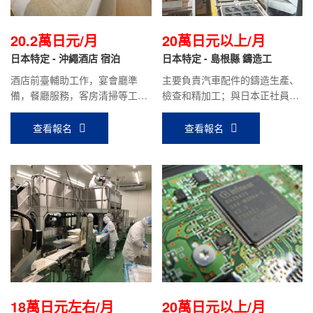
20.2萬日元/月
20萬日元以上/月
日本特定 - 沖繩酒店 宿泊
日本特定 - 島根縣 鑄造工
酒店前臺輔助工作，宴會廳準
主要負責汽車配件的鑄造生產、
備，餐廳服務，客房清掃等工
檢查和精加工；與日本正社員同
作。月薪20.2萬日元（時給約
等待遇，目前會社前輩到手月收
1200日元）
入約20萬日元
查看報名
查看報名
18萬日元左右/月
20萬日元以上/月