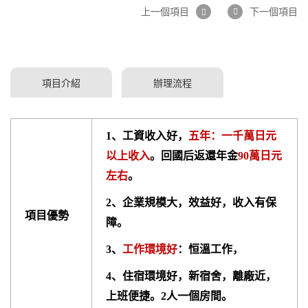
上一個項目
下一個項目
項目介紹
辦理流程
1、工資收入好，
五年：一千萬日元
以上收入
。回國后返還年金
90萬日元
左右
。
2、企業規模大，效益好，收入有保
項
目優勢
障。
3、
工作環境好
：恒溫工作，
4、住宿環境好，新宿舍，離廠近，
上班便捷。2人一個房間。