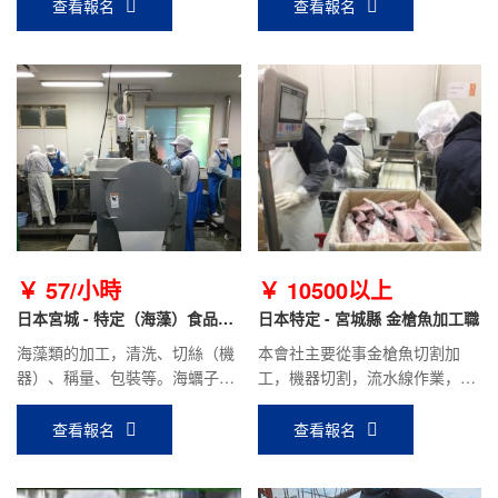
查看報名
查看報名
￥ 57/小時
￥ 10500以上
日本宮城 - 特定（海藻）食品加
日本特定 - 宮城縣 金槍魚加工職
工
海藻類的加工，清洗、切絲（機
本會社主要從事金槍魚切割加
器）、稱量、包裝等。海蠣子季
工，機器切割，流水線作業，性
節，也有海蠣子的分裝（不撬海
質站立工作，需要有耐力，身體
蠣子，直接加工海蠣子肉）
壯實，能吃苦。
查看報名
查看報名