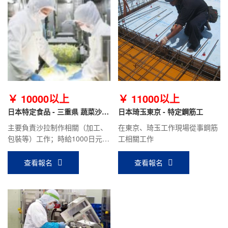
￥ 10000以上
￥ 11000以上
日本特定食品 - 三重県 蔬菜沙拉
日本琦玉東京 - 特定鋼筋工
職
主要負責沙拉制作相關（加工、
在東京、琦玉工作現場從事鋼筋
包裝等）工作；時給1000日元/
工相關工作
時，月收入18萬日元左右。
查看報名
查看報名