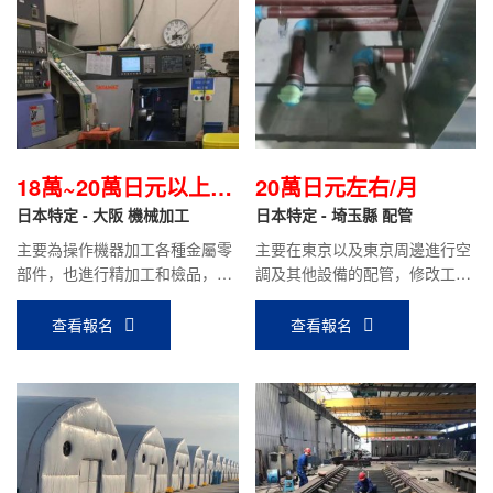
18萬~20萬日元以上/
20萬日元左右/月
月
日本特定 - 大阪 機械加工
日本特定 - 埼玉縣 配管
主要為操作機器加工各種金屬零
主要在東京以及東京周邊進行空
部件，也進行精加工和檢品，小
調及其他設備的配管，修改工
件比較多。
作。
查看報名
查看報名