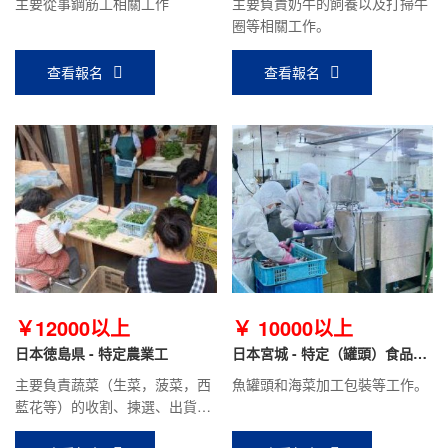
主要從事鋼筋工相關工作
主要負責奶牛的飼養以及打掃牛
圈等相關工作。
查看報名
查看報名
￥12000以上
￥ 10000以上
日本徳島県 - 特定農業工
日本宮城 - 特定（罐頭）食品加
工
主要負責蔬菜（生菜，菠菜，西
魚罐頭和海菜加工包裝等工作。
藍花等）的收割、揀選、出貨等
工作