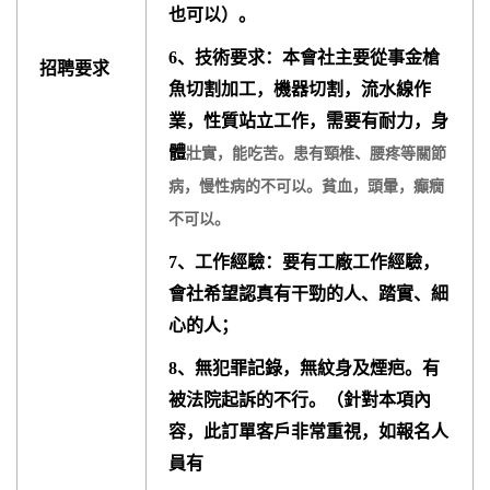
也可以）。
6、技術要求：本會社主要從事金槍
招聘要求
魚切割加工，機器切割，流水線作
業，性質站立工作，需要有耐力，身
體
壯實，能吃苦。患有頸椎、腰疼等關節
病，慢性病的不可以。貧血，頭暈，癲癇
不可以。
7、工作經驗：要有工廠工作經驗，
會社希望認真有干勁的人、踏實、細
心的人；
8、無犯罪記錄，無紋身及煙疤。有
被法院起訴的不行。（針對本項內
容，此訂單客戶非常重視，如報名人
員有