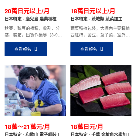
20萬日元以上/月
18萬日元以上/月
日本特定 - 鹿兒島 農業種植
日本特定 - 茨城縣 蔬菜加工
秋葵，豌豆的播種，收割，分
蔬菜種植包裝，大棚內主要種植
裝，裝箱，出貨作業等（3-9月
西紅柿，蕓豆，葉子菜，室外主
秋葵為主，10-2月豌豆為主）
要種植大頭菜，胡蘿卜，秋葵等
蔬菜。
查看報名
查看報名
18萬～21萬元/月
18萬日元/月
日本特定 - 和歌山 電子組裝工
日本特定 - 千葉 金槍魚水產加工