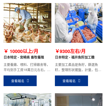
￥ 10000以上/月
￥9300左右/月
日本特定 - 宮崎県 畜牧養殖
日本特定 - 福井魚籽加工職
主要養雞、喂料、打掃雞舍等，
主要加工產品是魚籽，篩選魚
平均到手工資18萬日元左右，公
籽，整理形狀擺盤，計量，包裝
司報銷5萬日元赴日機票，據個
等工作，常溫工作。平均到手工
人表現有獎金，宿舍費用低。
資18萬日元左右，無夜班，工作
查看報名
查看報名
輕松。