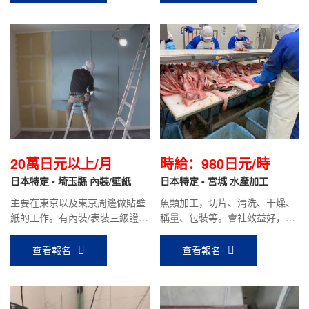
20萬日元以上/月
時給：980日元/時
日本特定 - 埼玉縣 內裝/壁紙
日本特定 - 宮城 水產加工
主要在東京以及東京周邊做貼壁
魚類加工，切片、清洗、干燥、
紙的工作。有內裝/表裝三級證書
稱量、包裝等。會社效益好，加
或專門級證書，沒有資格證書人
班多，時給980日元/時。
員，我們會協助開具評價調書。
查看報名
查看報名