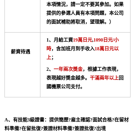
本項情況，請一定不要其參加。如果
提供的參選人員有本項問題，本公司
的面試補助將取消，望理解。）
1、月給工資
19萬日元
,
1090日元/小
時
，含加班月到手收入
18萬日元以
薪資待遇
上
；
2、
一年兩次獎金
，根據工作表現，
表現越好獎金越多。
干滿兩年以上
回
國機票公司支付。
A、有技能3級證書：提供簡歷?雇主確認?面試合格?在留材
料準備?在留批復?簽證材料準備?簽證批復?出境