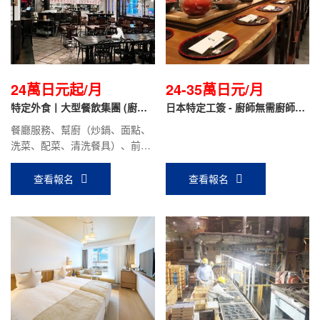
24萬日元起/月
24-35萬日元/月
特定外食丨大型餐飲集團 (廚師/
日本特定工簽 - 廚師無需廚師證
幫廚/前廳/面點）
（廚藝零基礎可培訓）
餐廳服務、幫廚（炒鍋、面點、
洗菜、配菜、清洗餐具）、前廳
服務。保底月工資：24萬日元
~（含住房補貼）；面點、炒鍋
查看報名
查看報名
技術好的更高，面試時面議。