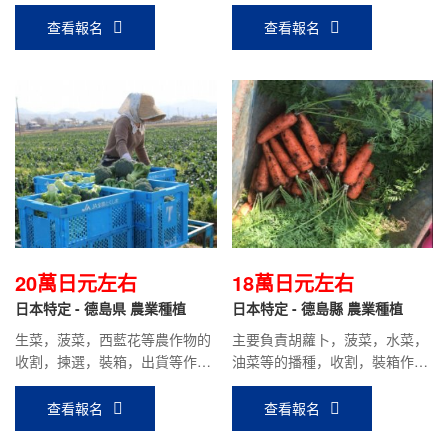
手工資18萬日元左右。
箱為主。男生主要負責刮魚腸，
片魚，切魚片，貼標簽，捆包為
查看報名
查看報名
主。時給1000日元，平均到手工
資：20萬日元以上。
20萬日元左右
18萬日元左右
日本特定 - 德島県 農業種植
日本特定 - 德島縣 農業種植
生菜，菠菜，西藍花等農作物的
主要負責胡蘿卜，菠菜，水菜，
收割，揀選，裝箱，出貨等作
油菜等的播種，收割，裝箱作業
業；時給900日元，到手工資20
等工作，時給1000日元，平均到
萬日元左右。
手工資：18萬日元左右。
查看報名
查看報名