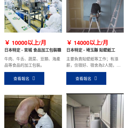
￥ 10000以上/月
￥ 14000以上/月
日本特定 - 宮城 食品加工包裝職
日本特定 - 埼玉縣 貼壁紙工
牛肉、牛舌、蔬菜、豆類、海產
主要負責貼壁紙等工作；有漲
品等食品的加工包裝。
薪，住宿好、宿舍為2人間，駕
駛員補助1000日元/天（開車上
下班）。
查看報名
查看報名