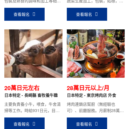
包裝及熟食的調味和加工等相關
蔬菜生產加工，包裝，貼標，入
工作。
庫出貨等工作。要求食品加工技
能實習2號或3號圓滿修了人員。
查看報名
查看報名
20萬日元左右
28萬日元以上/月
日本特定 - 長崎縣 畜牧養牛職
日本特定 - 東京烤肉店 外食
主要負責養小牛，喂食，牛舍清
烤肉連鎖店幫廚（無經驗也
掃等工作。時給931日元，目前
可）、前廳服務。月薪制28萬日
在職人員平均到手工資：18萬日
元，工作優秀者可隨時漲薪，在
元左右。
職前輩月薪30萬日元以上。
查看報名
查看報名